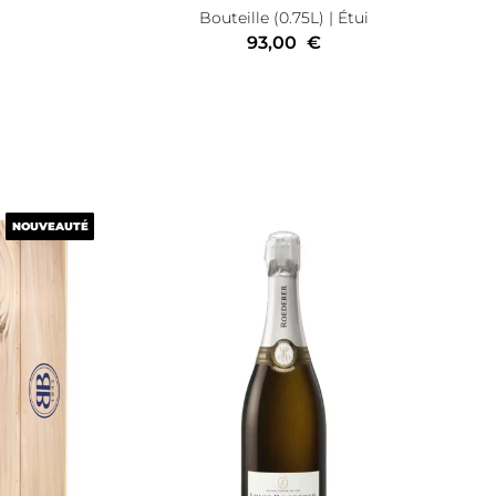
Bouteille (0.75L)
| Étui
93,00
€
NOUVEAUTÉ
NOUVEAUTÉ