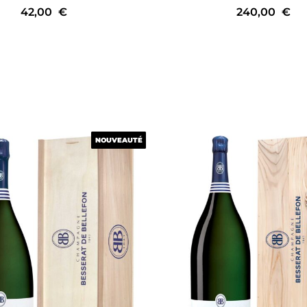
42,00
€
240,00
€
NOUVEAUTÉ
NOUVEAUTÉ