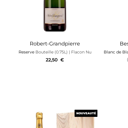
Robert-Grandpierre
Bes
Reserve
Bouteille (0.75L)
| Flacon Nu
Blanc de Bl
22,50
€
NOUVEAUTÉ
NOUVEAUTÉ