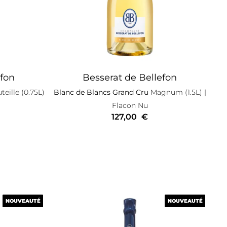
efon
Besserat de Bellefon
eille (0.75L)
Blanc de Blancs Grand Cru
Magnum (1.5L)
|
Flacon Nu
127,00
€
NOUVEAUTÉ
NOUVEAUTÉ
NOUVEAUTÉ
NOUVEAUTÉ