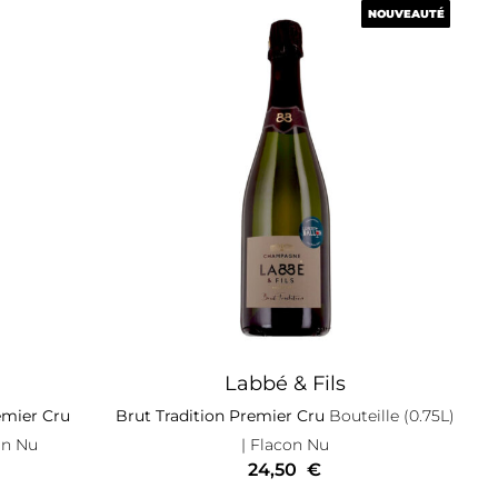
NOUVEAUTÉ
NOUVEAUTÉ
Labbé & Fils
emier Cru
Brut Tradition Premier Cru
Bouteille (0.75L)
on Nu
| Flacon Nu
24,50
€