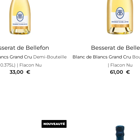
serat de Bellefon
Besserat de Bell
ancs Grand Cru
Demi-Bouteille
Blanc de Blancs Grand Cru
Bout
(0.375L)
| Flacon Nu
| Flacon Nu
33,00
€
61,00
€
NOUVEAUTÉ
NOUVEAUTÉ