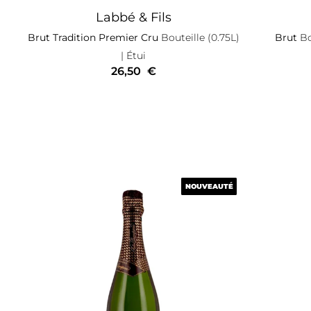
Labbé & Fils
Brut Tradition Premier Cru
Bouteille (0.75L)
Brut
Bo
| Étui
26,50
€
NOUVEAUTÉ
NOUVEAUTÉ