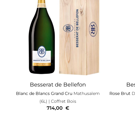
Besserat de Bellefon
Bes
Blanc de Blancs Grand Cru
Mathusalem
Rose Brut
De
(6L)
| Coffret Bois
714,00
€