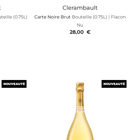
t
Clerambault
eille (0.75L)
Carte Noire Brut
Bouteille (0.75L)
| Flacon
Nu
28,00
€
NOUVEAUTÉ
NOUVEAUTÉ
NOUVEAUTÉ
NOUVEAUTÉ