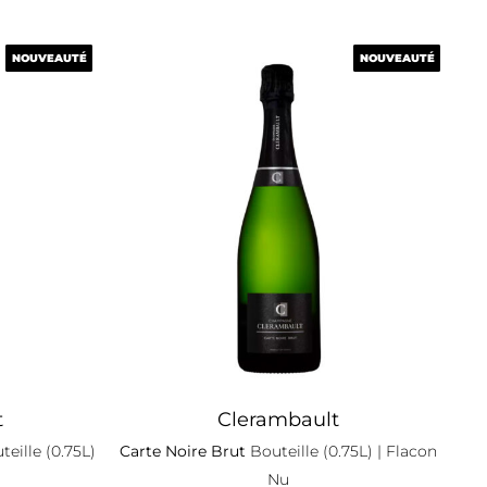
NOUVEAUTÉ
NOUVEAUTÉ
NOUVEAUTÉ
NOUVEAUTÉ
t
Clerambault
eille (0.75L)
Carte Noire Brut
Bouteille (0.75L)
| Flacon
Nu