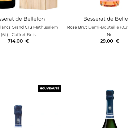
serat de Bellefon
Besserat de Bell
lancs Grand Cru
Mathusalem
Rose Brut
Demi-Bouteille (0.3
(6L)
| Coffret Bois
Nu
714,00
€
29,00
€
NOUVEAUTÉ
NOUVEAUTÉ