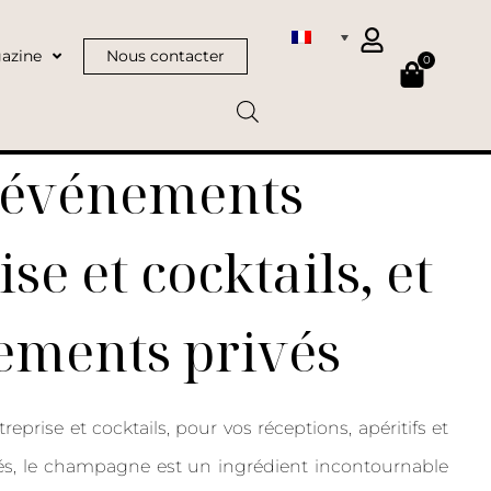
azine
Nous contacter
0
 événements
se et cocktails, et
ements privés
prise et cocktails, pour vos réceptions, apéritifs et
és, le champagne est un ingrédient incontournable