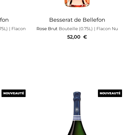
efon
Besserat de Bellefon
75L)
| Flacon
Rose Brut
Bouteille (0.75L)
| Flacon Nu
52,00
€
NOUVEAUTÉ
NOUVEAUTÉ
NOUVEAUTÉ
NOUVEAUTÉ