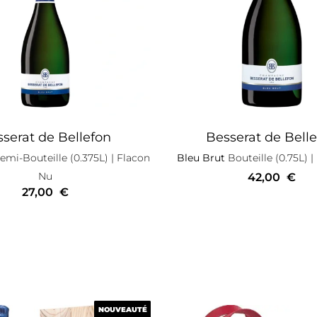
serat de Bellefon
Besserat de Bell
mi-Bouteille (0.375L)
| Flacon
Bleu Brut
Bouteille (0.75L)
|
Nu
42,00
€
27,00
€
NOUVEAUTÉ
NOUVEAUTÉ