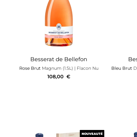
Besserat de Bellefon
Bes
Rose Brut
Magnum (1.5L)
| Flacon Nu
Bleu Brut
De
108,00
€
NOUVEAUTÉ
NOUVEAUTÉ