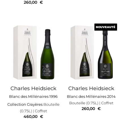
260,00
€
NOUVEAUTÉ
NOUVEAUTÉ
Charles Heidsieck
Charles Heidsieck
Blanc des Millénaires 1996
Blanc des Millénaires 2014
Bouteille (0.75L)
| Coffret
Collection Crayères
Bouteille
260,00
€
(0.75L)
| Coffret
460,00
€