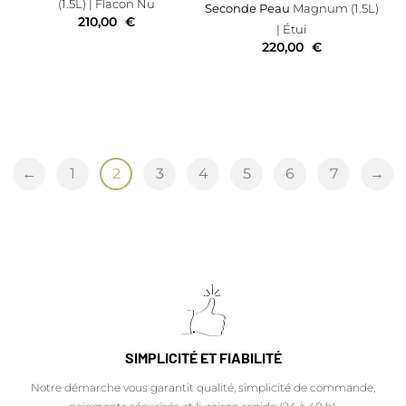
(1.5L)
| Flacon Nu
Seconde Peau
Magnum (1.5L)
210,00
€
| Étui
220,00
€
←
1
2
3
4
5
6
7
→
SIMPLICITÉ ET FIABILITÉ
Notre démarche vous garantit qualité, simplicité de commande,