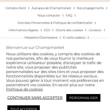
Compte client
À propos de Champmarket
Nos engagements
Nous contacter
FAQ
Données Personnelles & Politique de confidentialité
Informations légales
CGV
Charte des cookies
Livraison
Magazine Champagne
E-carte cadeau
Les Meilleurs Champagnes
Bienvenue sur Champmarket
Les occasions pour déguster du champagne
Pour les particuliers
Nous utilisons des cookies, y compris des cookies de
nos partenaires, afin de vous fournir la meilleure
Pour les entreprises
expérience utilisateur possible, d’analyser le trafic de
notre site, vous proposer des publicités
Copyright 2022 © tous droits réservés. Champmarket.
personnalisées sur des sites tiers et vous proposer des
fonctionnalités disponibles sur les réseaux sociaux.
Vous pouvez gérer à tout moment vos préférences en
paramétrant vos cookies. En savoir plus sur notre
Politique de cookies
CONTINUER SANS ACCEPTER
PERSONNALISER
TOUT ACCEPTER