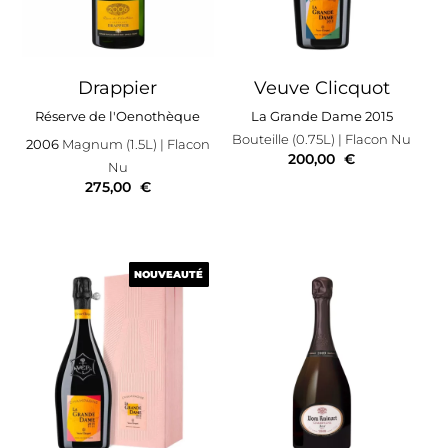
Drappier
Veuve Clicquot
Réserve de l'Oenothèque
La Grande Dame 2015
Bouteille (0.75L)
| Flacon Nu
2006
Magnum (1.5L)
| Flacon
200,00
€
Nu
275,00
€
NOUVEAUTÉ
NOUVEAUTÉ