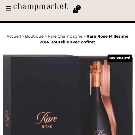
0
Accueil
>
Boutique
>
Rare Champagne
>
Rare Rosé Millésime
2014 Bouteille avec coffret
NOUVEAUTÉ