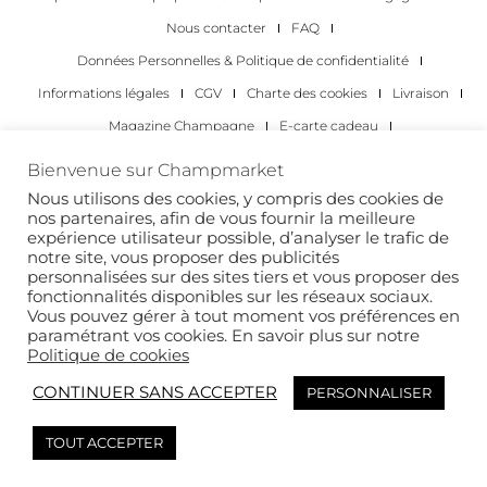
Nous contacter
FAQ
Données Personnelles & Politique de confidentialité
Informations légales
CGV
Charte des cookies
Livraison
Magazine Champagne
E-carte cadeau
Les Meilleurs Champagnes
Bienvenue sur Champmarket
Les occasions pour déguster du champagne
Pour les particuliers
Nous utilisons des cookies, y compris des cookies de
nos partenaires, afin de vous fournir la meilleure
Pour les entreprises
expérience utilisateur possible, d’analyser le trafic de
notre site, vous proposer des publicités
Copyright 2022 © tous droits réservés. Champmarket.
personnalisées sur des sites tiers et vous proposer des
fonctionnalités disponibles sur les réseaux sociaux.
Vous pouvez gérer à tout moment vos préférences en
paramétrant vos cookies. En savoir plus sur notre
Politique de cookies
CONTINUER SANS ACCEPTER
PERSONNALISER
TOUT ACCEPTER
L’ABUS D’ALCOOL EST DANGEREUX POUR LA SANTÉ. À