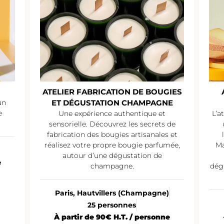
ATELIER FABRICATION DE BOUGIES
un
ET DÉGUSTATION CHAMPAGNE
e
Une expérience authentique et
L’a
sensorielle. Découvrez les secrets de
fabrication des bougies artisanales et
réalisez votre propre bougie parfumée,
Ma
autour d’une dégustation de
e
champagne.
dég
Paris, Hautvillers (Champagne)
25 personnes
À partir de 90€ H.T. / personne