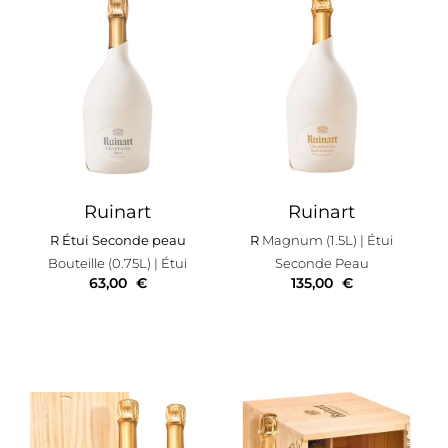
Ruinart
Ruinart
R Étui Seconde peau
R
Magnum (1.5L)
| Étui
Bouteille (0.75L)
| Étui
Seconde Peau
63,00
€
135,00
€