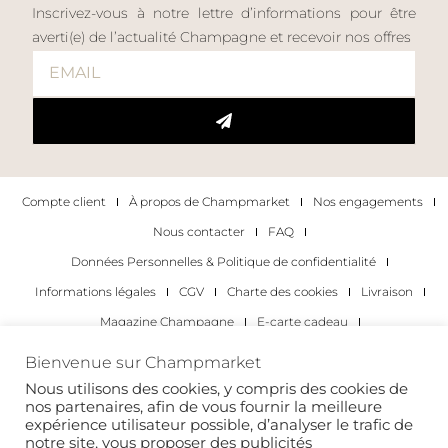
Inscrivez-vous à notre lettre d’informations pour être
averti(e) de l’actualité Champagne et recevoir nos offres
Compte client
À propos de Champmarket
Nos engagements
Nous contacter
FAQ
Données Personnelles & Politique de confidentialité
Informations légales
CGV
Charte des cookies
Livraison
Magazine Champagne
E-carte cadeau
Les Meilleurs Champagnes
Bienvenue sur Champmarket
Les occasions pour déguster du champagne
Pour les particuliers
Nous utilisons des cookies, y compris des cookies de
nos partenaires, afin de vous fournir la meilleure
Pour les entreprises
expérience utilisateur possible, d’analyser le trafic de
notre site, vous proposer des publicités