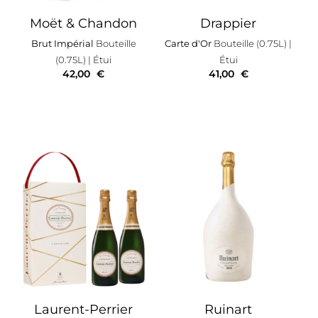
Moët & Chandon
Drappier
Brut Impérial
Bouteille
Carte d'Or
Bouteille (0.75L)
|
(0.75L)
| Étui
Étui
42,00
€
41,00
€
Laurent-Perrier
Ruinart