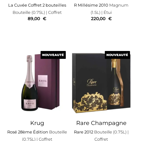
La Cuvée Coffret 2 bouteilles
R Millésime 2010
Magnum
Bouteille (0.75L)
| Coffret
(1.5L)
| Étui
89,00
€
220,00
€
NOUVEAUTÉ
NOUVEAUTÉ
NOUVEAUTÉ
NOUVEAUTÉ
Krug
Rare Champagne
Rosé 28ème Édition
Bouteille
Rare 2012
Bouteille (0.75L)
|
(0.75L)
| Coffret
Coffret