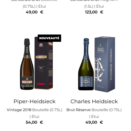
(0.75L)
| Étui
(1.5L)
| Étui
49,00
€
123,00
€
NOUVEAUTÉ
NOUVEAUTÉ
Piper-Heidsieck
Charles Heidsieck
Vintage 2018
Bouteille (0.75L)
Brut Réserve
Bouteille (0.75L)
| Étui
| Étui
54,00
€
49,00
€