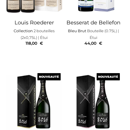
Louis Roederer
Besserat de Bellefon
Collection
2 bouteilles
Bleu Brut
Bouteille (0.75L)
|
(2x0,75L)
| Étui
Étui
118,00
€
44,00
€
NOUVEAUTÉ
NOUVEAUTÉ
NOUVEAUTÉ
NOUVEAUTÉ