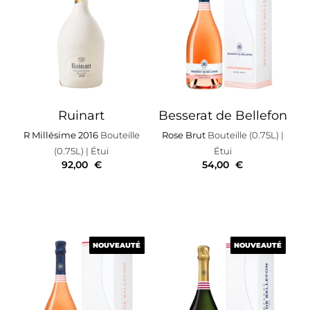
Ruinart
Besserat de Bellefon
R Millésime 2016
Bouteille
Rose Brut
Bouteille (0.75L)
|
(0.75L)
| Étui
Étui
92,00
€
54,00
€
NOUVEAUTÉ
NOUVEAUTÉ
NOUVEAUTÉ
NOUVEAUTÉ