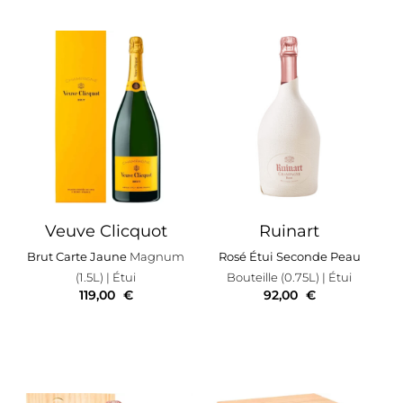
Veuve Clicquot
Ruinart
Brut Carte Jaune
Magnum
Rosé Étui Seconde Peau
(1.5L)
| Étui
Bouteille (0.75L)
| Étui
119,00
€
92,00
€