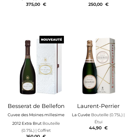
375,00
€
250,00
€
NOUVEAUTÉ
NOUVEAUTÉ
Besserat de Bellefon
Laurent-Perrier
Cuvee des Moines millesime
La Cuvée
Bouteille (0.75L)
|
Étui
2012 Extra Brut
Bouteille
44,90
€
(0.75L)
| Coffret
160,00
€