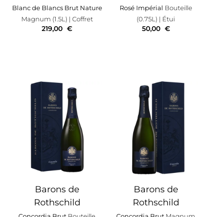
Blanc de Blancs Brut Nature
Rosé Impérial
Bouteille
Magnum (1.5L)
| Coffret
(0.75L)
| Étui
219,00
€
50,00
€
Barons de
Barons de
Rothschild
Rothschild
Concordia Brut
Bouteille
Concordia Brut
Magnum