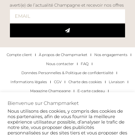
averti(e) de l’actualité Champagne et recevoir nos offres
Compte client
À propos de Champmarket
Nos engagements
Nous contacter
FAQ
Données Personnelles & Politique de confidentialité
Informations légales
CGV
Charte des cookies
Livraison
Magazine Champagne
E-carte cadeau
Les Meilleurs Champagnes
Bienvenue sur Champmarket
Les occasions pour déguster du champagne
Pour les particuliers
Nous utilisons des cookies, y compris des cookies de
nos partenaires, afin de vous fournir la meilleure
Pour les entreprises
expérience utilisateur possible, d’analyser le trafic de
notre site, vous proposer des publicités
Copyright 2022 © tous droits réservés. Champmarket.
personnalisées sur des sites tiers et vous proposer des