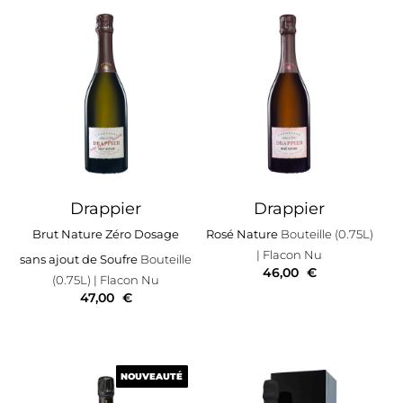
Drappier
Drappier
Brut Nature Zéro Dosage
Rosé Nature
Bouteille (0.75L)
| Flacon Nu
sans ajout de Soufre
Bouteille
46,00
€
(0.75L)
| Flacon Nu
47,00
€
NOUVEAUTÉ
NOUVEAUTÉ