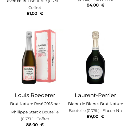
avec coffret
Bouteille (0.75L)
|
84,00
€
Coffret
81,00
€
Louis Roederer
Laurent-Perrier
Brut Nature Rosé 2015 par
Blanc de Blancs Brut Nature
Bouteille (0.75L)
| Flacon Nu
Philippe Starck
Bouteille
89,00
€
(0.75L)
| Coffret
86,00
€